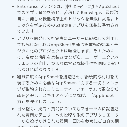
Enterprise プランでは、弊社が長年に渡るAppSheet
でのアプリ開発を通じ、蓄積したKnowlege、及び独
自に開発した機能構築上のトリックを無数に掲載。ト
リックを学ぶためのSample アプリも無数に準備され
ています。
アプリを開発しても実際にユーザーに継続して利用し
てもらわなければAppSheetを通じた業務の効率・デ
ジタル化のプロジェクトは頓挫します。そのために
は、高度な機能を実装させながら、ユーザーエクスペ
リエンスの向上、つまりは容易な操作性も同時に実現
しなければなりません。
組織に広くAppSheetを浸透させ、継続的な利用を実
現するために必要なAppSheetに関する一切のノレッ
ジが集約されたコミュニティーフォーラムで更なる知
識を習得し、スキルアップにつなげ、「AppSheet
力」を強化しましょう。
日々抱く、疑問・質問についてもフォーラムに設置さ
れた質問カテゴリーへの投稿や他のアプリクリエータ
ーから投げかけられた質問、回答を参考にご自身の問