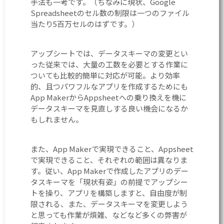
手法も一考です。（ちなみに現状、Google
Spreadsheetのセル数の制限は一つのファイル
当たり5百万セルのはずです。）
アップシートでは、データスキーマの変更とい
った従来では、大量の工数を必要とする作業に
ついても比較的簡単に対応が可能。より効率
的、且つパワフルなアプリを作成するためにも
App MakerからAppsheetへの乗り換えを機に
データスキーマを見直しする良い機会になるか
もしれません。
また、App Makerで実現できること、Appsheet
で実現できること、それぞれの範囲は異なりま
す。従い、App Makerで作成したアプリのデー
タスキーマを「現状有姿」の前提でアップシー
トを操り、アプリを構築しますと、自由度が制
限される、また、データスキーマを変更しよう
と思っても作業が煩雑、などなど多くの弊害が