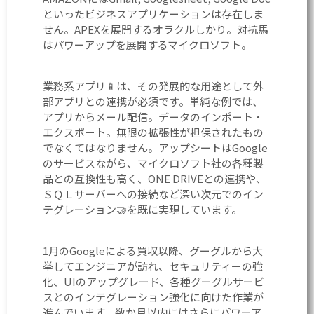
といったビジネスアプリケーションは存在しま
せん。APEXを展開するオラクルしかり。対抗馬
はパワーアップを展開するマイクロソフト。
業務系アプリ📱は、その発展的な用途として外
部アプリとの連携が必須です。単純な例では、
アプリからメール配信。データのインポート・
エクスポート。無限の拡張性が担保されたもの
でなくてはなりません。アップシートはGoogle
のサービスながら、マイクロソフト社の各種製
品との互換性も高く、ONE DRIVEとの連携や、
ＳＱＬサーバーへの接続など深い次元でのイン
テグレーション🤝を既に実現しています。
1月のGoogleによる買収以降、グーグルから大
挙してエンジニアが訪れ、セキュリティーの強
化、UIのアップグレード、各種グーグルサービ
スとのインテグレーション強化に向けた作業が
進んでいます。数か月以内にはさらにパワーア